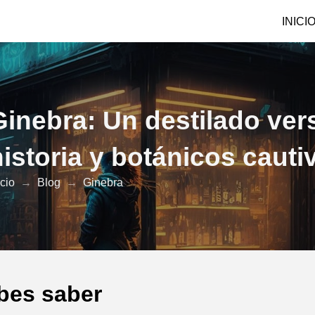
INICI
Ginebra: Un destilado vers
historia y botánicos caut
icio
→
Blog
→
Ginebra
bes saber