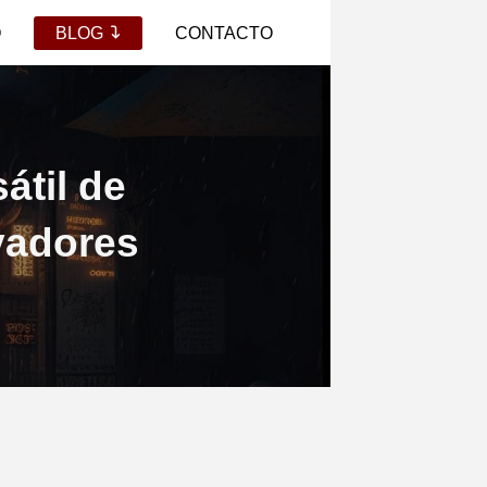
O
BLOG
CONTACTO
átil de
ivadores