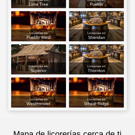
Lone Tree
Pueblo
Licorerías en
Licorerías en
Pueblo West
Sheridan
Licorerías en
Licorerías en
Superior
Thornton
Licorerías en
Licorerías en
Westminster
Wheat Ridge
Mapa de licorerías cerca de ti