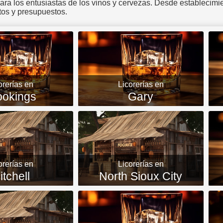
ara los entusiastas de los vinos y cervezas. Desde establecim
stos y presupuestos.
orerías en
Licorerías en
ookings
Gary
orerías en
Licorerías en
itchell
North Sioux City