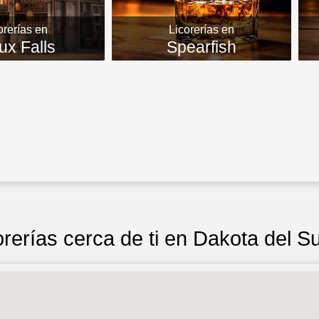
orerías en
Licorerías en
ux Falls
Spearfish
rerías cerca de ti en Dakota del S