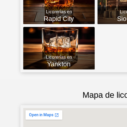
Licorerías en
Lic
Rapid City
Sio
Licorerías en
Yankton
Mapa de lico