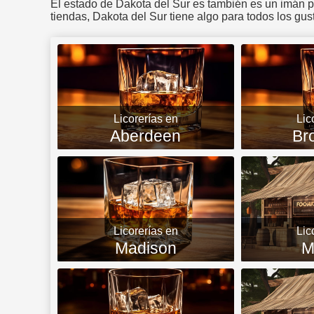
El estado de Dakota del Sur es también es un imán p
tiendas, Dakota del Sur tiene algo para todos los gu
Licorerías en
Lic
Aberdeen
Br
Licorerías en
Lic
Madison
M