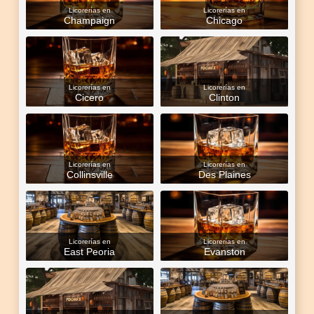
Licorerías en
Licorerías en
Champaign
Chicago
Licorerías en
Licorerías en
Cicero
Clinton
Licorerías en
Licorerías en
Collinsville
Des Plaines
Licorerías en
Licorerías en
East Peoria
Evanston