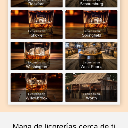
Rockford
Schaumburg
Licorerías en
Licorerías en
Skokie
Springfield
Licorerías en
Licorerías en
Washington
West Peoria
Licorerías en
Licorerías en
Willowbrook
Worth
Mapa de licorerías cerca de ti