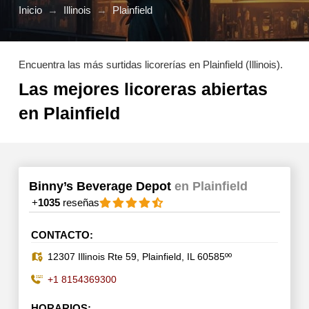
Inicio
→
Illinois
→
Plainfield
Encuentra las más surtidas licorerías en Plainfield (Illinois).
Las mejores licoreras abiertas
en Plainfield
Binny’s Beverage Depot
en Plainfield
+
1035
reseñas
CONTACTO:
12307 Illinois Rte 59, Plainfield, IL 60585ºº
+1 8154369300
HORARIOS: