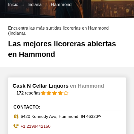
Inicio
→
Indiana
→
Hammond
Encuentra las más surtidas licorerías en Hammond
(Indiana).
Las mejores licoreras abiertas
en Hammond
Cask N Cellar Liquors
en Hammond
+
172
reseñas
CONTACTO:
6420 Kennedy Ave, Hammond, IN 46323ºº
+1 2198442150