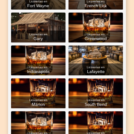
Licorerías en
Licorerías en
Fort Wayne
French Lick
Licorerías en
Licorerías en
Gary
Greenwood
Licorerías en
Licorerías en
Indianapolis
Lafayette
Licorerías en
Licorerías en
Marion
South Bend
Licorerías en
Licorerías en