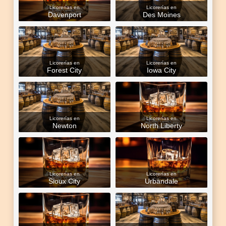
Licorerías en
Licorerías en
Davenport
Des Moines
Licorerías en
Licorerías en
Forest City
Iowa City
Licorerías en
Licorerías en
Newton
North Liberty
Licorerías en
Licorerías en
Sioux City
Urbandale