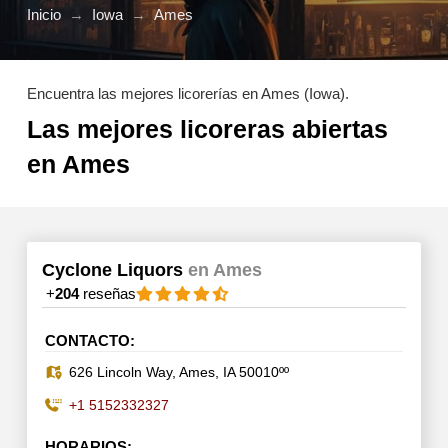
Inicio
→
Iowa
→
Ames
Encuentra las mejores licorerías en Ames (Iowa).
Las mejores licoreras abiertas
en Ames
Cyclone Liquors
en Ames
+
204
reseñas
CONTACTO:
626 Lincoln Way, Ames, IA 50010ºº
+1 5152332327
HORARIOS: