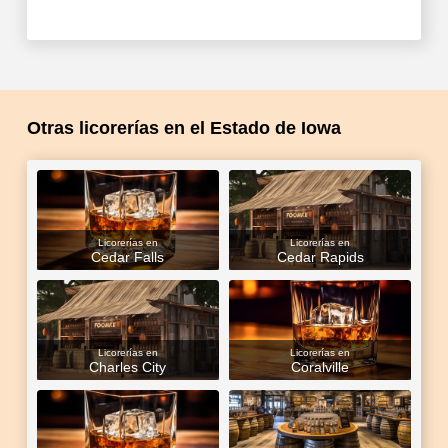
Otras licorerías en el Estado de Iowa
Licorerías en
Licorerías en
Cedar Falls
Cedar Rapids
Licorerías en
Licorerías en
Charles City
Coralville