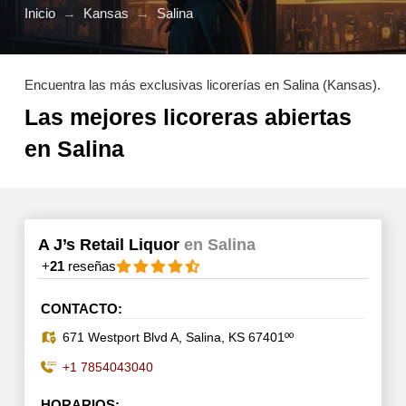
Inicio
→
Kansas
→
Salina
Encuentra las más exclusivas licorerías en Salina (Kansas).
Las mejores licoreras abiertas
en Salina
A J’s Retail Liquor
en Salina
+
21
reseñas
CONTACTO:
671 Westport Blvd A, Salina, KS 67401ºº
+1 7854043040
HORARIOS: