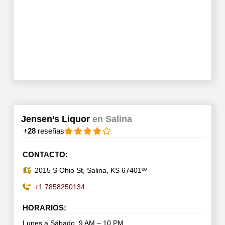
Jensen’s Liquor
en Salina
+
28
reseñas
CONTACTO:
2015 S Ohio St, Salina, KS 67401ºº
+1 7858250134
HORARIOS:
Lunes a Sábado. 9 AM – 10 PM.