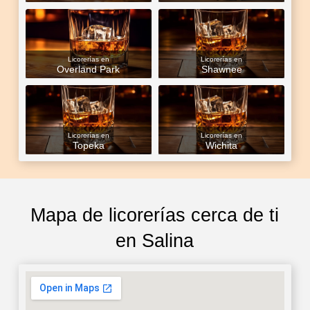
Licorerías en
Licorerías en
Overland Park
Shawnee
Licorerías en
Licorerías en
Topeka
Wichita
Mapa de licorerías cerca de ti
en Salina