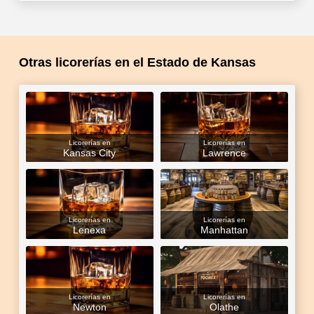
Otras licorerías en el Estado de Kansas
Licorerías en
Licorerías en
Kansas City
Lawrence
Licorerías en
Licorerías en
Lenexa
Manhattan
Licorerías en
Licorerías en
Newton
Olathe