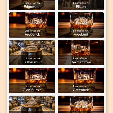
Licorerías en
Licorerías en
Edgewater
Elkton
Licorerías en
Licorerías en
Frederick
Freeland
Licorerías en
Licorerías en
Gaithersburg
Germantown
Licorerías en
Licorerías en
Glen Burnie
Greenbelt