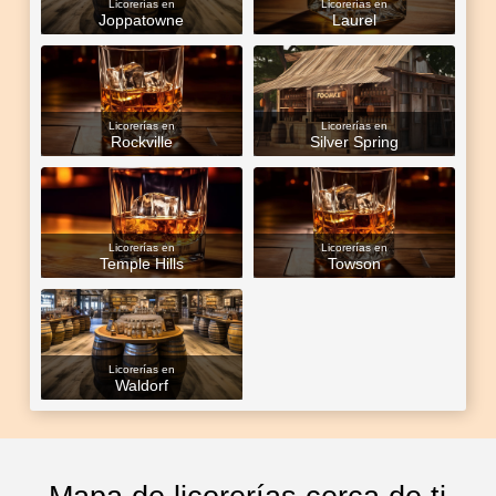
Licorerías en
Licorerías en
Joppatowne
Laurel
Licorerías en
Licorerías en
Rockville
Silver Spring
Licorerías en
Licorerías en
Temple Hills
Towson
Licorerías en
Waldorf