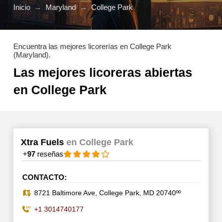
Inicio
→
Maryland
→
College Park
Encuentra las mejores licorerías en College Park
(Maryland).
Las mejores licoreras abiertas
en College Park
Xtra Fuels
en College Park
+
97
reseñas
CONTACTO:
8721 Baltimore Ave, College Park, MD 20740ºº
+1 3014740177