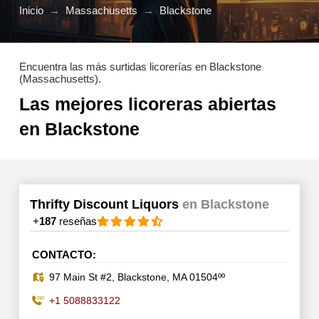
Inicio
→
Massachusetts
→
Blackstone
Encuentra las más surtidas licorerías en Blackstone
(Massachusetts).
Las mejores licoreras abiertas
en Blackstone
Thrifty Discount Liquors
en Blackstone
+
187
reseñas
CONTACTO:
97 Main St #2, Blackstone, MA 01504ºº
+1 5088833122