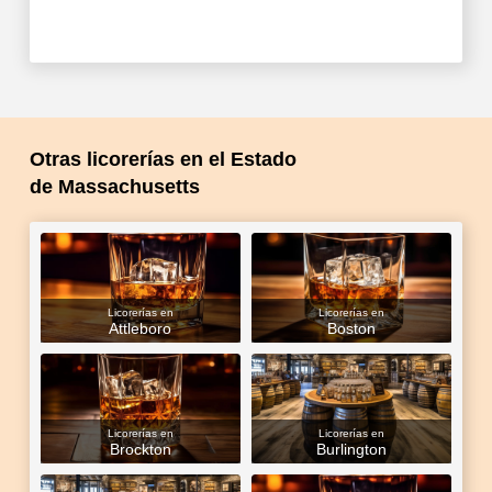
Otras licorerías en el Estado
de Massachusetts
Licorerías en
Licorerías en
Attleboro
Boston
Licorerías en
Licorerías en
Brockton
Burlington