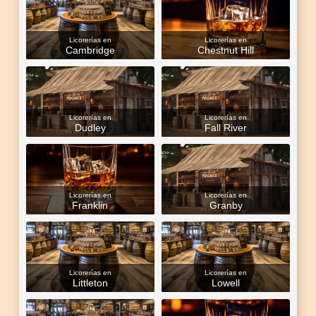
Licorerías en
Licorerías en
Cambridge
Chestnut Hill
Licorerías en
Licorerías en
Dudley
Fall River
Licorerías en
Licorerías en
Franklin
Granby
Licorerías en
Licorerías en
Littleton
Lowell