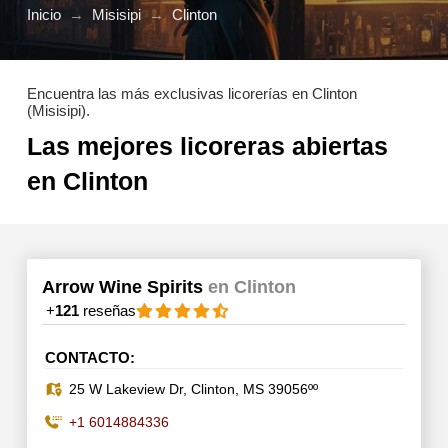
Inicio
→
Misisipi
→
Clinton
Encuentra las más exclusivas licorerías en Clinton
(Misisipi).
Las mejores licoreras abiertas
en Clinton
Arrow Wine Spirits
en Clinton
+
121
reseñas
CONTACTO:
25 W Lakeview Dr, Clinton, MS 39056ºº
+1 6014884336