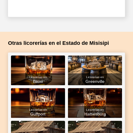
Otras licorerías en el Estado de Misisipi
Licorerías en
Licorerías en
Biloxi
Greenville
Licorerías en
Licorerías en
Gulfport
Hattiesburg