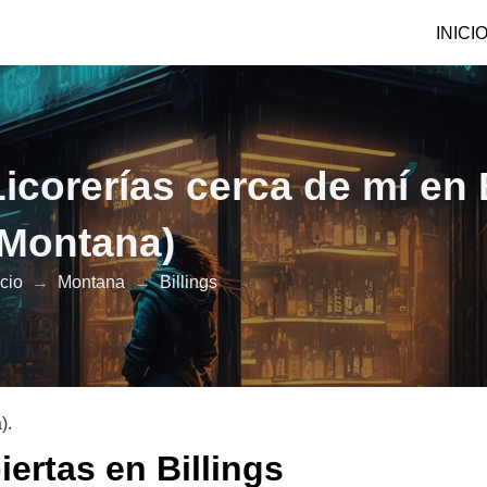
INICI
Licorerías cerca de mí en 
(Montana)
icio
→
Montana
→
Billings
).
iertas en Billings