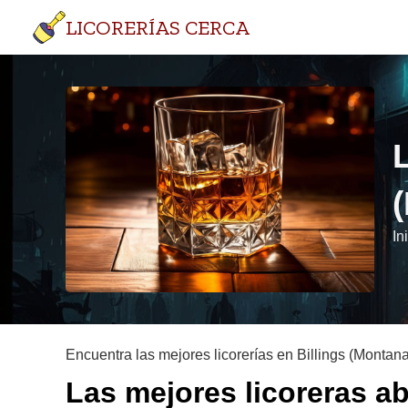
LICORERÍAS CERCA
In
Encuentra las mejores licorerías en Billings (Montana
Las mejores licoreras ab