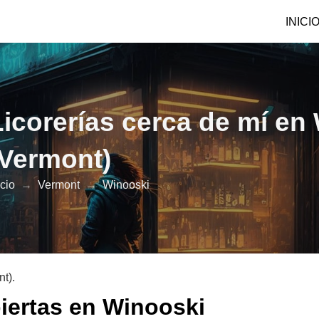
INICI
Licorerías cerca de mí en
(Vermont)
icio
→
Vermont
→
Winooski
t).
biertas en Winooski