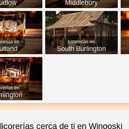
udlow
Middlebury
orerías en
Licorerías en
utland
South Burlington
orerías en
mington
icorerías cerca de ti en Winooski