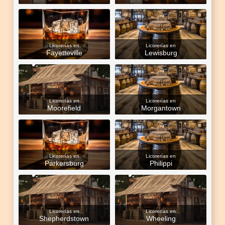
Licorerías en
Licorerías en
Fayetteville
Lewisburg
Licorerías en
Licorerías en
Moorefield
Morgantown
Licorerías en
Licorerías en
Parkersburg
Philippi
Licorerías en
Licorerías en
Shepherdstown
Wheeling