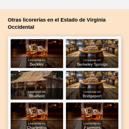
Otras licorerías en el Estado de Virginia
Occidental
Licorerías en
Licorerías en
Beckley
Berkeley Springs
Licorerías en
Licorerías en
Bluefield
Bridgeport
Licorerías en
Licorerías en
Charleston
Fairmont