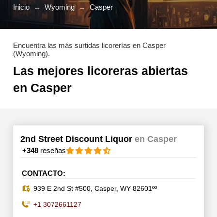
Inicio
→
Wyoming
→
Casper
Encuentra las más surtidas licorerías en Casper
(Wyoming).
Las mejores licoreras abiertas
en Casper
2nd Street Discount Liquor
en Casper
+
348
reseñas
CONTACTO:
939 E 2nd St #500, Casper, WY 82601ºº
+1 3072661127