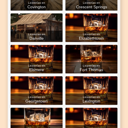
Licorerías en
Licorerías en
Covington
Crescent Springs
Licorerías en
Licorerías en
Danville
Elizabethtown
Licorerías en
Licorerías en
Elsmere
Fort Thomas
Licorerías en
Licorerías en
Georgetown
Lexington