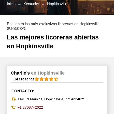
Inicio
→
Kentucky
→
Hopkinsville
Encuentra las más exclusivas licorerías en Hopkinsville
(Kentucky).
Las mejores licoreras abiertas
en Hopkinsville
Charlie’s
en Hopkinsville
+
143
reseñas
CONTACTO:
1140 N Main St, Hopkinsville, KY 42240ºº
+1 2708742022