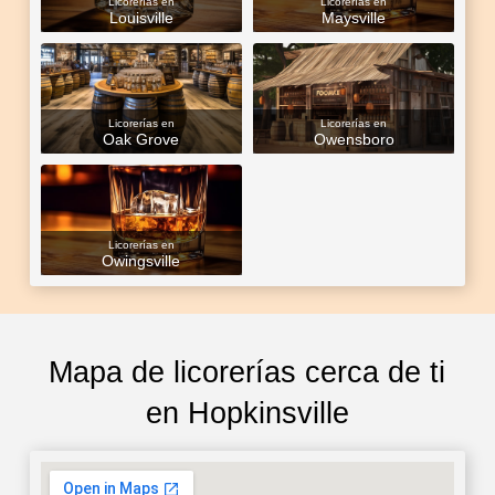
Licorerías en
Licorerías en
Louisville
Maysville
Licorerías en
Licorerías en
Oak Grove
Owensboro
Licorerías en
Owingsville
Mapa de licorerías cerca de ti
en Hopkinsville