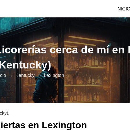
INICI
Licorerías cerca de mí en
(Kentucky)
icio
→
Kentucky
→
Lexington
cky).
biertas en Lexington