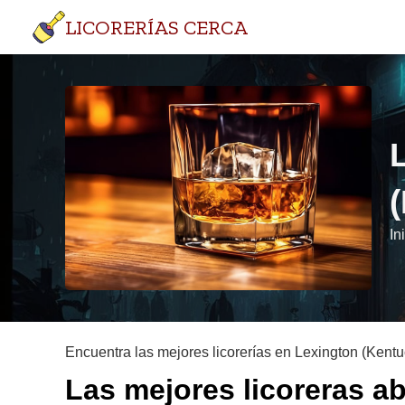
LICORERÍAS CERCA
In
Encuentra las mejores licorerías en Lexington (Kentu
Las mejores licoreras a