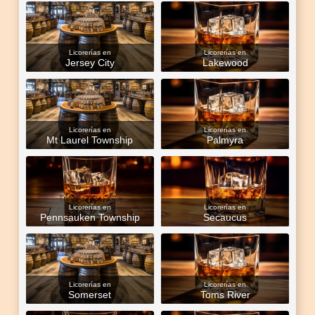
Licorerías en
Licorerías en
Jersey City
Lakewood
Licorerías en
Licorerías en
Mt Laurel Township
Palmyra
Licorerías en
Licorerías en
Pennsauken Township
Secaucus
Licorerías en
Licorerías en
Somerset
Toms River