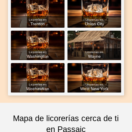
Licorerías en
Licorerías en
Trenton
Union City
Licorerías en
Licorerías en
Washington
Wayne
Licorerías en
Licorerías en
Weehawken
West New York
Mapa de licorerías cerca de ti
en Passaic