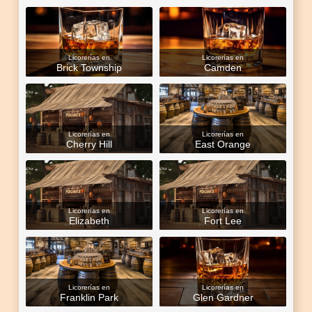
Licorerías en
Licorerías en
Brick Township
Camden
Licorerías en
Licorerías en
Cherry Hill
East Orange
Licorerías en
Licorerías en
Elizabeth
Fort Lee
Licorerías en
Licorerías en
Franklin Park
Glen Gardner