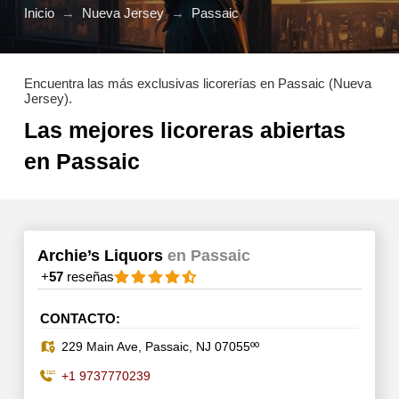
Inicio
→
Nueva Jersey
→
Passaic
Encuentra las más exclusivas licorerías en Passaic (Nueva
Jersey).
Las mejores licoreras abiertas
en Passaic
Archie’s Liquors
en Passaic
+
57
reseñas
CONTACTO:
229 Main Ave, Passaic, NJ 07055ºº
+1 9737770239