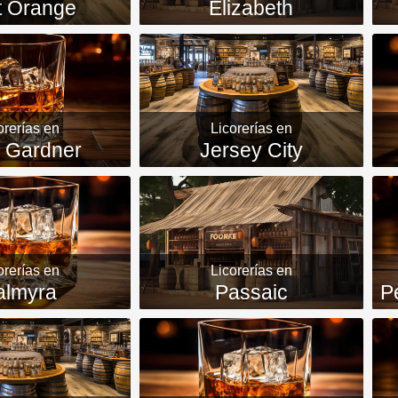
t Orange
Elizabeth
orerías en
Licorerías en
 Gardner
Jersey City
orerías en
Licorerías en
almyra
Passaic
P