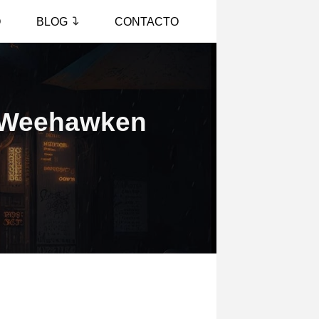
O
BLOG
CONTACTO
n Weehawken