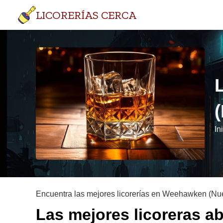
LICORERÍAS CERCA
In
Encuentra las mejores licorerías en Weehawken (Nu
Las mejores licoreras 