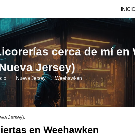
INICI
Licorerías cerca de mí e
(Nueva Jersey)
icio
→
Nueva Jersey
→
Weehawken
eva Jersey).
abiertas en Weehawken