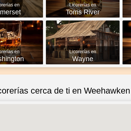
orerías en
Licorerías en
merset
Toms River
orerías en
Licorerías en
hington
Wayne
corerías cerca de ti en Weehawken