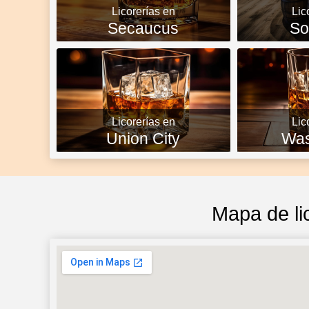
Licorerías en
Lic
Secaucus
So
Licorerías en
Lic
Union City
Was
Mapa de li