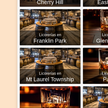
Cherry Hill
Eas
Licorerías en
Lic
Franklin Park
Glen
Licorerías en
Lic
Mt Laurel Township
P