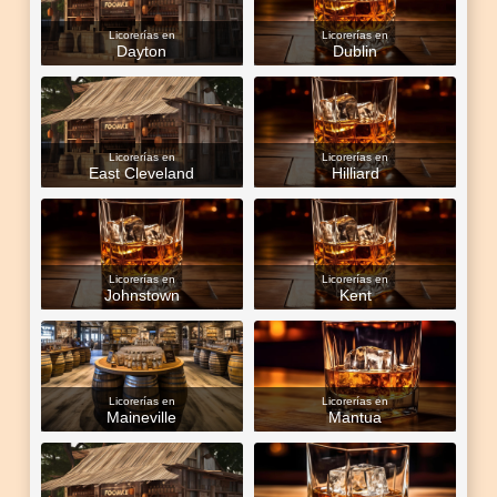
Licorerías en
Licorerías en
Dayton
Dublin
Licorerías en
Licorerías en
East Cleveland
Hilliard
Licorerías en
Licorerías en
Johnstown
Kent
Licorerías en
Licorerías en
Maineville
Mantua