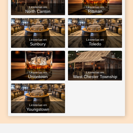
Licorerías en
Licorerías en
North Canton
Rittman
Licorerías en
Licorerías en
Sunbury
Toledo
Licorerías en
Licorerías en
Uniontown
West Chester Township
Licorerías en
Youngstown