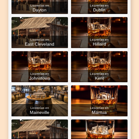
Licorerías en
Licorerías en
Dayton
Dublin
Licorerías en
Licorerías en
East Cleveland
Hilliard
Licorerías en
Licorerías en
Johnstown
Kent
Licorerías en
Licorerías en
Maineville
Mantua