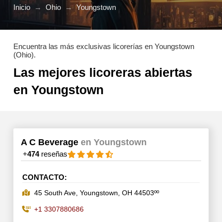
Inicio
→
Ohio
→
Youngstown
Encuentra las más exclusivas licorerías en Youngstown
(Ohio).
Las mejores licoreras abiertas
en Youngstown
A C Beverage
en Youngstown
+
474
reseñas
CONTACTO:
45 South Ave, Youngstown, OH 44503ºº
+1 3307880686