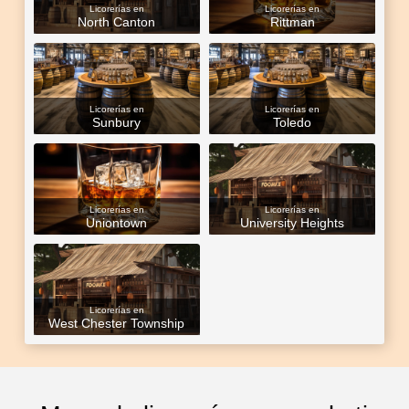
Licorerías en
Licorerías en
North Canton
Rittman
Licorerías en
Licorerías en
Sunbury
Toledo
Licorerías en
Licorerías en
Uniontown
University Heights
Licorerías en
West Chester Township