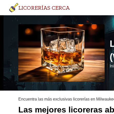
LICORERÍAS CERCA
In
Encuentra las más exclusivas licorerías en Milwauke
Las mejores licoreras a