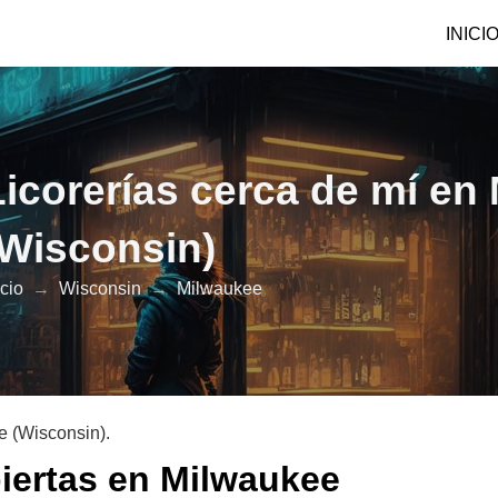
INICI
Licorerías cerca de mí en
(Wisconsin)
icio
→
Wisconsin
→
Milwaukee
e (Wisconsin).
biertas en Milwaukee